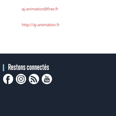
aj.animation@free.fr
http://aj-animation.fr
Restons connectés