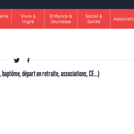
irie
Vivre à
Enfance &
Social &
Associati
Ingré
Jeunesse
Santé
 baptême, départ en retraite, associations, CE...)