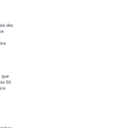
ale des
ie
tre
s que
les 90
ice