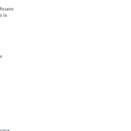
iciaire
s la
au
avaux