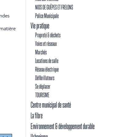
NIDS DE GUÊPES ET FRELONS
Police Municipale
andes
Vie pratique
 matière
Propreté & déchets
Voies et réseaux
Marchés
Locations de salle
Réseau électrique
Défibrillateurs
Se déplacer
TOURISME
Centre municipal de santé
La fibre
Environnement & développement durable
Urbanisme