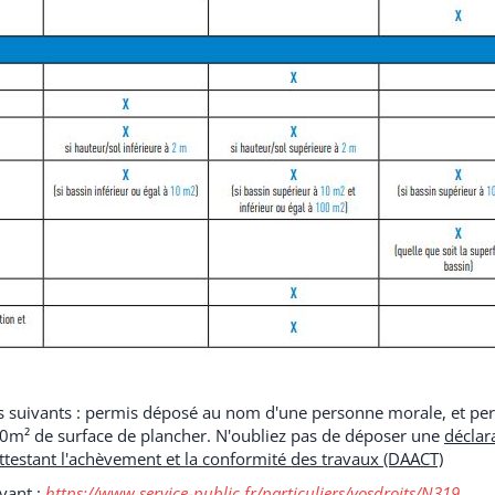
 cas suivants : permis déposé au nom d'une personne morale, et pe
50m² de surface de plancher. N'oubliez pas de déposer une
déclar
ttestant l'achèvement et la conformité des travaux (DAACT)
ivant :
https://www.service-public.fr/particuliers/vosdroits/N319