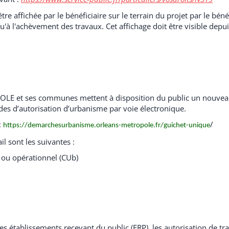
e affichée par le bénéficiaire sur le terrain du projet par le bénéf
u'à l'achèvement des travaux. Cet affichage doit être visible depui
LE et ses communes mettent à disposition du public un nouve
des d’autorisation d’urbanisme par voie électronique.
:
/
https://demarchesurbanisme.orleans-metropole.fr/guichet-unique
l sont les suivantes :
) ou opérationnel (CUb)
es établissements recevant du public (ERP), les autorisation de tr