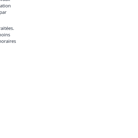
lation
 par
aitées.
moins
horaires