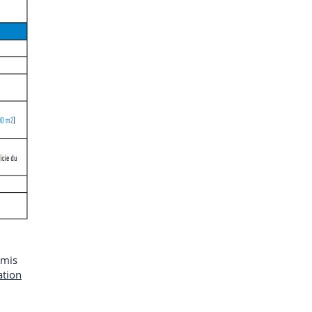
rmis
ation