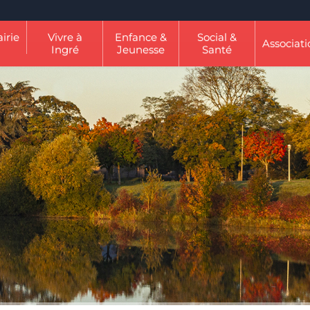
irie
Vivre à
Enfance &
Social &
Associati
Ingré
Jeunesse
Santé