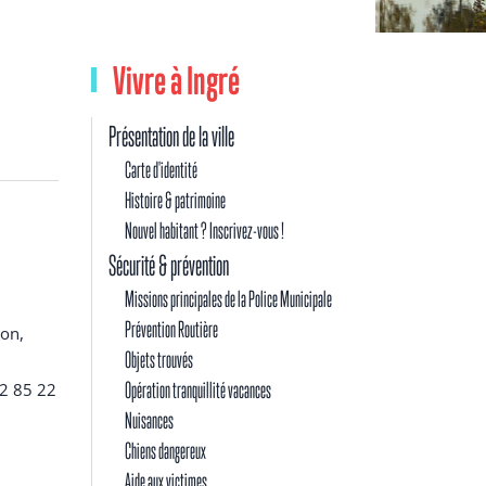
Vivre à Ingré
Présentation de la ville
Carte d'identité
Histoire & patrimoine
Nouvel habitant ? Inscrivez-vous !
Sécurité & prévention
Missions principales de la Police Municipale
Prévention Routière
ion,
Objets trouvés
Opération tranquillité vacances
22 85 22
Nuisances
Chiens dangereux
Aide aux victimes