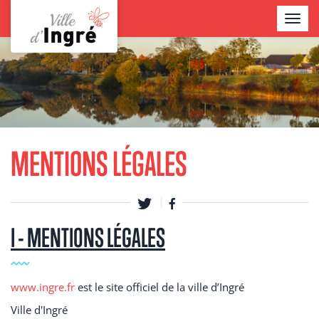
Aller
TOGGL
au
NAVIG
contenu
Contenu
principal
MENTIONS LÉGALES
I - MENTIONS LÉGALES
www.ingre.fr
est le site officiel de la ville d’Ingré
Ville d'Ingré