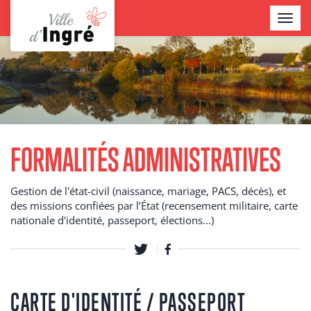
Aller
TOGGL
au
NAVIG
contenu
Contenu
principal
FORMALITÉS ADMINISTRATIVES
Gestion de l'état-civil (naissance, mariage, PACS, décès), et
des missions confiées par l’État (recensement militaire, carte
nationale d'identité, passeport, élections...)
CARTE D'IDENTITÉ / PASSEPORT