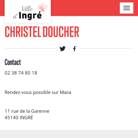
Aller
TOGGL
au
NAVIG
contenu
Contenu
principal
CHRISTEL DOUCHER
Contact
02 38 74 80 18
Rendez-vous possible sur Maiia
11 rue de la Garenne
45140
INGRÉ