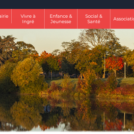
irie
Vivre à
Enfance &
Social &
Associati
Ingré
Jeunesse
Santé