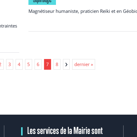
Magnétiseur humaniste, praticien Reiki et en Géobi
ntraintes
2
3
4
5
6
7
8
dernier »
Les services de la Mairie sont