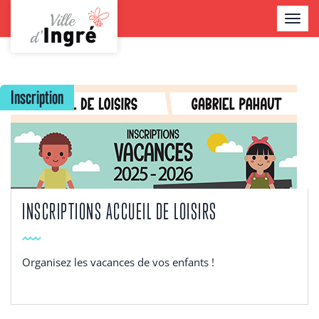
Aller
TOGGL
au
NAVIG
contenu
Contenu
principal
Inscription
INSCRIPTIONS ACCUEIL DE LOISIRS
Organisez les vacances de vos enfants !