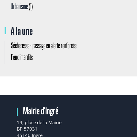
Urbanisme
(1)
A la une
Sécheresse : passage en alerte renforcée
Feux interdits
Mairie d'Ingré
14, place de la Mairie
BP 57031
45140 Ingré