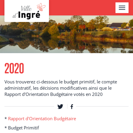
Aller
TOGGL
au
NAVIG
contenu
Contenu
principal
2020
Vous trouverez ci-dessous le budget primitif, le compte
administratif, les décisions modificatives ainsi que le
Rapport d'Orientation Budgétaire votés en 2020
*
Rapport d'Orientation Budgétaire
* Budget Primitif