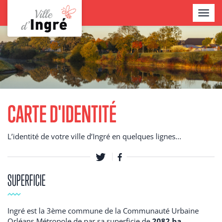
Aller
TOGGL
au
NAVIG
contenu
Contenu
principal
CARTE D'IDENTITÉ
L’identité de votre ville d’Ingré en quelques lignes...
SUPERFICIE
Ingré est la 3ème commune de la Communauté Urbaine
Orléans Métropole de par sa superficie de
2082 ha
.