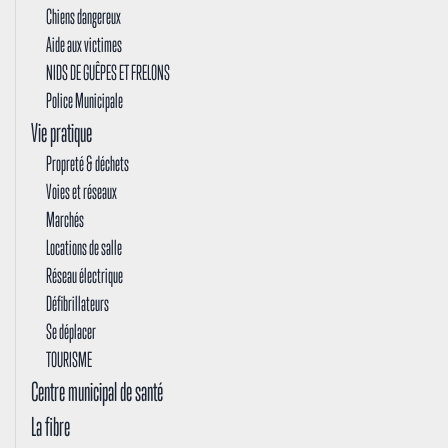
Chiens dangereux
Aide aux victimes
NIDS DE GUÊPES ET FRELONS
Police Municipale
Vie pratique
Propreté & déchets
Voies et réseaux
Marchés
Locations de salle
Réseau électrique
Défibrillateurs
Se déplacer
TOURISME
Centre municipal de santé
La fibre