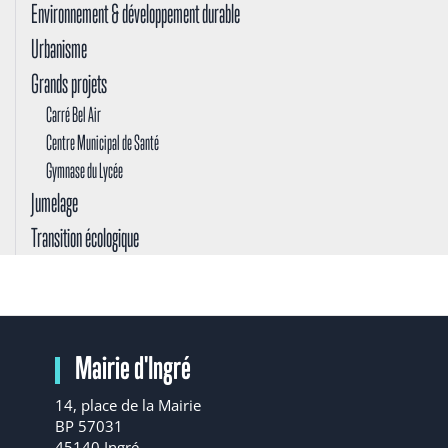
Environnement & développement durable
Urbanisme
Grands projets
Carré Bel Air
Centre Municipal de Santé
Gymnase du Lycée
Jumelage
Transition écologique
Mairie d'Ingré
14, place de la Mairie
BP 57031
45140 Ingré