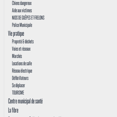
Chiens dangereux
Aide aux victimes
NIDS DE GUÊPES ET FRELONS
Police Municipale
Vie pratique
Propreté & déchets
Voies et réseaux
Marchés
Locations de salle
Réseau électrique
Défibrillateurs
Se déplacer
TOURISME
Centre municipal de santé
La fibre