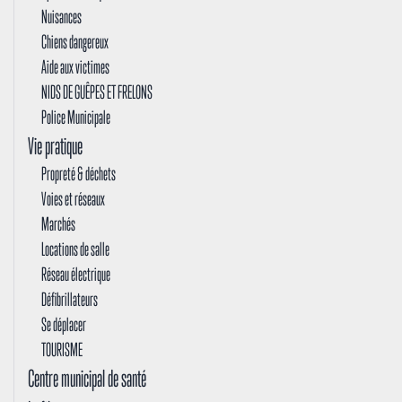
Nuisances
Chiens dangereux
Aide aux victimes
NIDS DE GUÊPES ET FRELONS
Police Municipale
Vie pratique
Propreté & déchets
Voies et réseaux
Marchés
Locations de salle
Réseau électrique
Défibrillateurs
Se déplacer
TOURISME
Centre municipal de santé