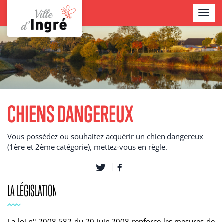
Aller
TOGGL
au
NAVIG
contenu
Contenu
principal
CHIENS DANGEREUX
Vous possédez ou souhaitez acquérir un chien dangereux
(1ère et 2ème catégorie), mettez-vous en règle.
LA LÉGISLATION
La loi n° 2008-582 du 20 juin 2008 renforce les mesures de