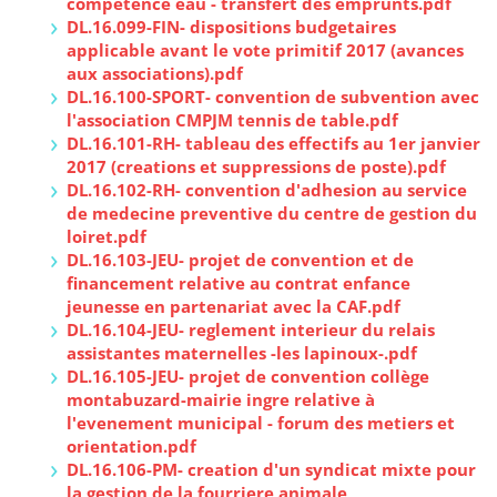
competence eau - transfert des emprunts.pdf
DL.16.099-FIN- dispositions budgetaires
applicable avant le vote primitif 2017 (avances
aux associations).pdf
DL.16.100-SPORT- convention de subvention avec
l'association CMPJM tennis de table.pdf
DL.16.101-RH- tableau des effectifs au 1er janvier
2017 (creations et suppressions de poste).pdf
DL.16.102-RH- convention d'adhesion au service
de medecine preventive du centre de gestion du
loiret.pdf
DL.16.103-JEU- projet de convention et de
financement relative au contrat enfance
jeunesse en partenariat avec la CAF.pdf
DL.16.104-JEU- reglement interieur du relais
assistantes maternelles -les lapinoux-.pdf
DL.16.105-JEU- projet de convention collège
montabuzard-mairie ingre relative à
l'evenement municipal - forum des metiers et
orientation.pdf
DL.16.106-PM- creation d'un syndicat mixte pour
la gestion de la fourriere animale